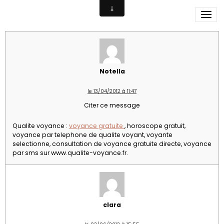
Site qualité
Notella
le 13/04/2012 à 11:47
Citer ce message
Qualite voyance :
voyance gratuite
, horoscope gratuit,
voyance par telephone de qualite voyant, voyante
selectionne, consultation de voyance gratuite directe, voyance
par sms sur www.qualite-voyance.fr.
clara