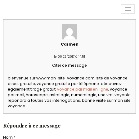
voyance par mail en ligne
Carmen
le 01/02/2017 à 14:51
Citer ce message
bienvenue sur www.mon-site-voyance.com, site de voyance
direct gratuite, voyance gratuite par téléphone. découvrez
également tirage gratuit,
voyance par mail en ligne
, voyance
par mail, horoscope, astrologie, numerologie, une vrai voyante
répondra à toutes vos interrogations. bonne visite sur mon site
voyance
Répondre à ce message
Nom