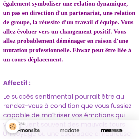
également symboliser une relation dynamique,
un pas en direction d'un partenariat, une relation
de groupe, la réussite d'un travail d'équipe. Vous
allez évoluer vers un changement positif. Vous
allez probablement déménager en raison d'une
mutation professionnelle. Ehwaz peut être liée à
un cours déplacement.
Affectif :
Le succès sentimental pourrait être au
rendez-vous à condition que vous fussiez
capable de maîtriser vos émotions qui
vous jouent souvent des mauvais tours.
SPONSORS
Un voyage ou une escapade amoureuse