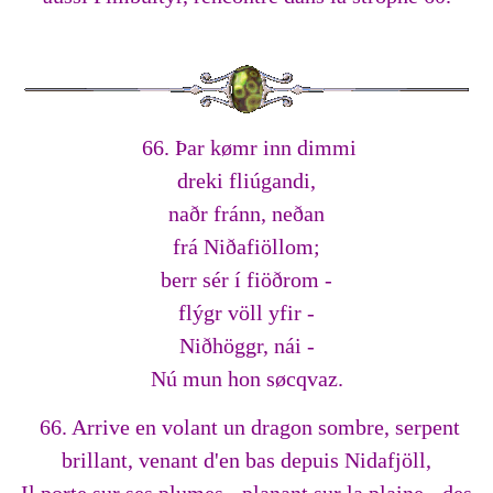
66. Þar kømr inn dimmi
dreki fliúgandi,
naðr fránn, neðan
frá Niðafiöllom;
berr sér í fiöðrom -
flýgr völl yfir -
Niðhöggr, nái -
Nú mun hon søcqvaz.
66. Arrive en volant un dragon sombre, serpent
brillant, venant d'en bas depuis Nidafjöll,