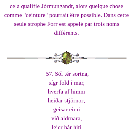
cela qualifie Jórmungandr, alors quelque chose
comme "ceinture" pourrait être possible. Dans cette
seule strophe Þórr est appelé par trois noms
différents.
57. Sól tér sortna,
sígr fold í mar,
hverfa af himni
heiðar stjörnor;
geisar eimi
við aldrnara,
leicr hár hiti