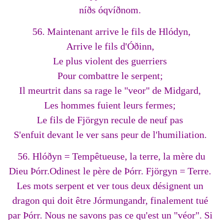
níðs óqvíðnom.
56. Maintenant arrive le fils de Hlódyn,
Arrive le fils d'Óðinn,
Le plus violent des guerriers
Pour combattre le serpent;
Il meurtrit dans sa rage le "veor" de Midgard,
Les hommes fuient leurs fermes;
Le fils de Fjörgyn recule de neuf pas
S'enfuit devant le ver sans peur de l'humiliation.
56. Hlóðyn = Tempêtueuse, la terre, la mère du
Dieu Þórr.Odinest le père de Þórr. Fjörgyn = Terre.
Les mots serpent et ver tous deux désignent un
dragon qui doit être Jórmungandr, finalement tué
par Þórr. Nous ne savons pas ce qu'est un "véor". Si