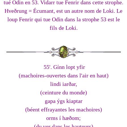
tué Odin en 53. Vidarr tue Fenrir dans cette strophe.
Hveðrung = Écumant, est un autre nom de Loki. Le
loup Fenrir qui tue Odin dans la strophe 53 est le
fils de Loki.
55'. Gínn lopt yfir
(machoires-ouvertes dans l'air en haut)
lindi iarðar,
(ceinture du monde)
gapa ýgs kiaptar
(béent effrayantes les machoires)
orms í hæðom;
(du ver dans les hauteurs)