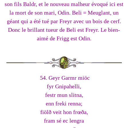
son fils Baldr, et le nouveau malheur évoqué ici est
la mort de son mari, Odin. Beli = Meuglant, un
géant qui a été tué par Freyr avec un bois de cerf.
Donc le brillant tueur de Beli est Freyr. Le bien-
aimé de Frigg est Odin.
54. Geyr Garmr miöc
fyr Gnipahelli,
festr mun slitna,
enn freki renna;
fiölð veit hon frœða,
fram sé ec lengra