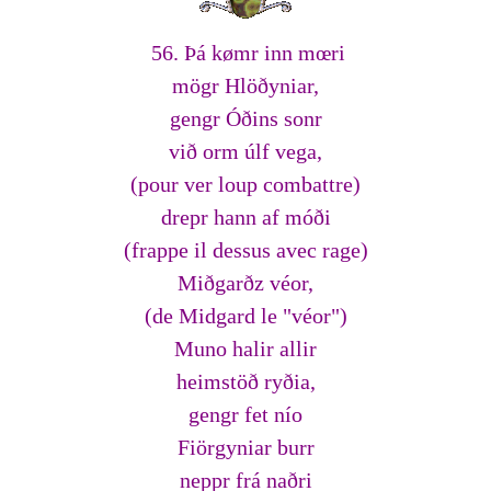
56. Þá kømr inn mœri
mögr Hlöðyniar,
gengr Óðins sonr
við orm úlf vega,
(pour ver loup combattre)
drepr hann af móði
(frappe il dessus avec rage)
Miðgarðz véor,
(de Midgard le "véor")
Muno halir allir
heimstöð ryðia,
gengr fet nío
Fiörgyniar burr
neppr frá naðri