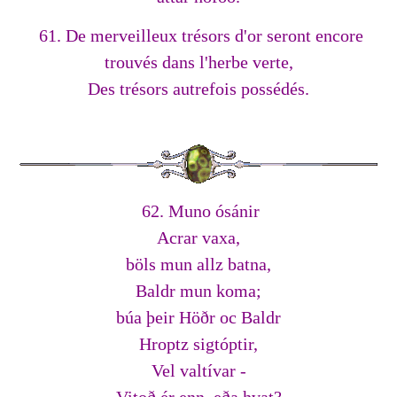
61. De merveilleux trésors d'or seront encore
trouvés dans l'herbe verte,
Des trésors autrefois possédés.
62. Muno ósánir
Acrar vaxa,
böls mun allz batna,
Baldr mun koma;
búa þeir Höðr oc Baldr
Hroptz sigtóptir,
Vel valtívar -