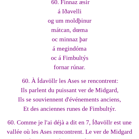
60. Finnaz æsir
á Iðavelli
og um moldþinur
mátcan, dœma
oc minnaz þar
á megindóma
oc á Fimbultýs
fornar rúnar.
60. À Ídavöllr les Ases se rencontrent:
Ils parlent du puissant ver de Midgard,
Ils se souviennent d'événements anciens,
Et des anciennes runes de Fimbultýr.
60. Comme je l'ai déjà a dit en 7, Íðavöllr est une
vallée où les Ases rencontrent. Le ver de Midgard