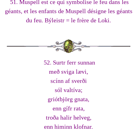
51. Muspell est ce qui symbolise le feu dans les
géants, et les enfants de Muspell désigne les géants
du feu. Býleistr = le frère de Loki.
52. Surtr ferr sunnan
með sviga lævi,
scínn af sverði
sól valtíva;
griótbjörg gnata,
enn gífr rata,
troða halir helveg,
enn himinn klofnar.