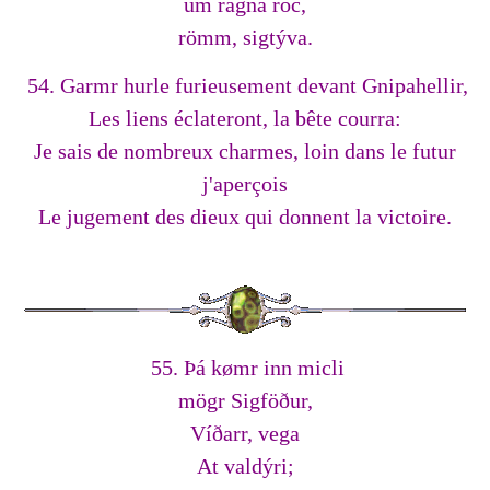
um ragna röc,
römm, sigtýva.
54. Garmr hurle furieusement devant Gnipahellir,
Les liens éclateront, la bête courra:
Je sais de nombreux charmes, loin dans le futur
j'aperçois
Le jugement des dieux qui donnent la victoire.
55. Þá kømr inn micli
mögr Sigföður,
Víðarr, vega
At valdýri;