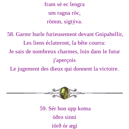
fram sé ec lengra
um ragna röc,
römm, sigtýva.
58. Garmr hurle furieusement devant Gnipahellir,
Les liens éclateront, la bête courra:
Je sais de nombreux charmes, loin dans le futur
j'aperçois
Le jugement des dieux qui donnent la victoire.
59. Sér hon upp koma
öðro sinni
iörð ór ægi