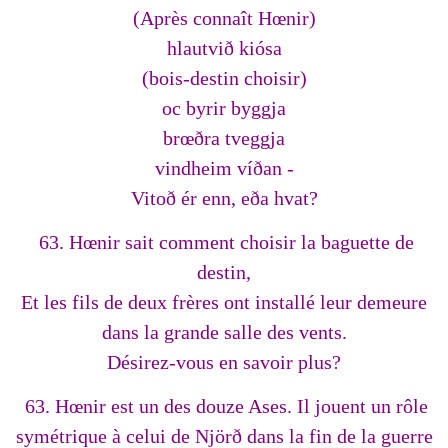
(Après connaît Hœnir)
hlautvið kiósa
(bois-destin choisir)
oc byrir byggja
brœðra tveggja
vindheim víðan -
Vitoð ér enn, eða hvat?
63. Hœnir sait comment choisir la baguette de
destin,
Et les fils de deux frères ont installé leur demeure
dans la grande salle des vents.
Désirez-vous en savoir plus?
63. Hœnir est un des douze Ases. Il jouent un rôle
symétrique à celui de Njörð dans la fin de la guerre