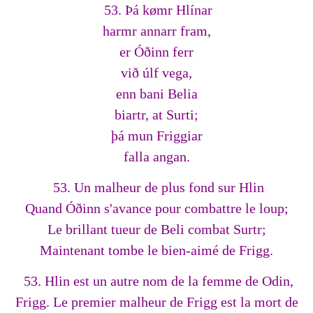
53. Þá kømr Hlínar
harmr annarr fram,
er Óðinn ferr
við úlf vega,
enn bani Belia
biartr, at Surti;
þá mun Friggiar
falla angan.
53. Un malheur de plus fond sur Hlin
Quand Óðinn s'avance pour combattre le loup;
Le brillant tueur de Beli combat Surtr;
Maintenant tombe le bien-aimé de Frigg.
53. Hlin est un autre nom de la femme de Odin,
Frigg. Le premier malheur de Frigg est la mort de