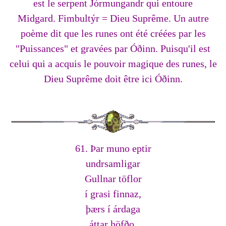
est le serpent Jórmungandr qui entoure
Midgard. Fimbultýr = Dieu Suprême. Un autre
poème dit que les runes ont été créées par les
"Puissances" et gravées par Óðinn. Puisqu'il est
celui qui a acquis le pouvoir magique des runes, le
Dieu Suprême doit être ici Óðinn.
61. Þar muno eptir
undrsamligar
Gullnar töflor
í grasi finnaz,
þærs í árdaga
áttar höfðo.