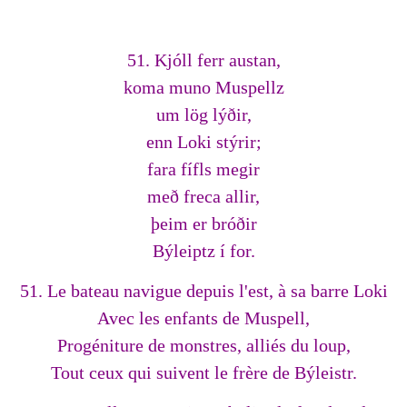
51. Kjóll ferr austan,
koma muno Muspellz
um lög lýðir,
enn Loki stýrir;
fara fífls megir
með freca allir,
þeim er bróðir
Býleiptz í for.
51. Le bateau navigue depuis l'est, à sa barre Loki
Avec les enfants de Muspell,
Progéniture de monstres, alliés du loup,
Tout ceux qui suivent le frère de Býleistr.