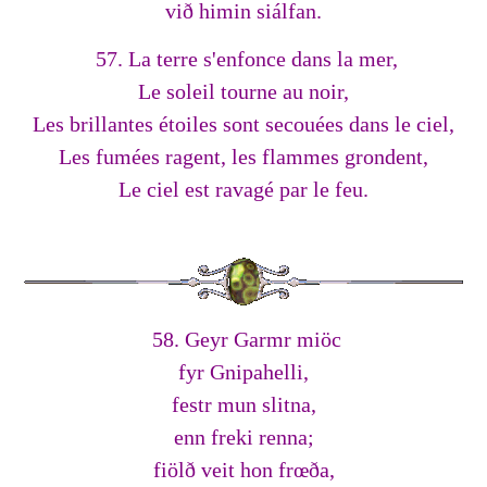
við himin siálfan.
57. La terre s'enfonce dans la mer,
Le soleil tourne au noir,
Les brillantes étoiles sont secouées dans le ciel,
Les fumées ragent, les flammes grondent,
Le ciel est ravagé par le feu.
58. Geyr Garmr miöc
fyr Gnipahelli,
festr mun slitna,
enn freki renna;
fiölð veit hon frœða,