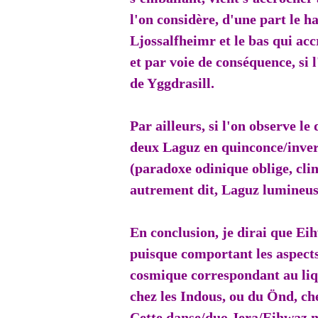
l'on considère, d'une part le 
Ljossalfheimr et le bas qui a
et par voie de conséquence, si
de Yggdrasill.
Par ailleurs, si l'on observe le
deux Laguz en quinconce/inver
(paradoxe odinique oblige, cli
autrement dit, Laguz lumineu
En conclusion, je dirai que Eih
puisque comportant les aspect
cosmique correspondant au li
chez les Indous, ou du Önd, ch
Cette danse/duo Jera/Eihwaz m