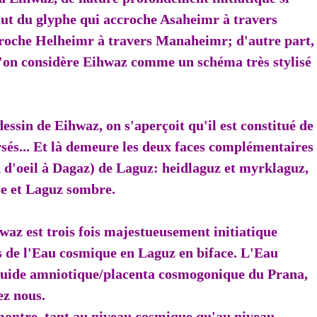
haut du glyphe qui accroche Asaheimr à travers
ccroche Helheimr à travers Manaheimr; d'autre part,
 l'on considère Eihwaz comme un schéma très stylisé
 dessin de Eihwaz, on s'aperçoit qu'il est constitué de
sés... Et là demeure les deux faces complémentaires
n d'oeil à Dagaz) de Laguz: heidlaguz et myrklaguz,
se et Laguz sombre.
waz est trois fois majestueusement initiatique
s de l'Eau cosmique en Laguz en biface. L'Eau
quide amniotique/placenta cosmogonique du Prana,
ez nous.
ontre, tant au niveau cosmique qu'au niveau