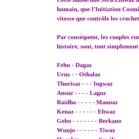
humain, que l'Initiation Cosm
vitesse que contrôle les croche
Par conséquent, les couples ru
histoire, sont, tout simplement
Fehu - Dagaz
Uruz - - Othalaz
Thurisaz - - - Ingwaz
Ansuz - - - - Laguz
Raidho - - - - - Mannaz
Kenaz - - - - - - Ehwaz
Gebo - - - - - - - Berkano
Wunjo - - - - - - Tiwaz