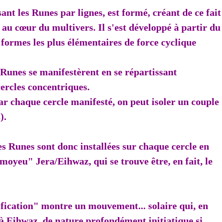
ant les Runes par lignes, est formé, créant de ce fait
u cœur du multivers. Il s'est développé à partir du
formes les plus élémentaires de force cyclique
s Runes se manifestèrent en se répartissant
cercles concentriques.
par chaque cercle manifesté, on peut isoler un couple
s).
es Runes sont donc installées sur chaque cercle en
moyeu" Jera/Eihwaz, qui se trouve être, en fait, le
ification" montre un mouvement... solaire qui, en
 à Eihwaz, de nature profondément initiatique si