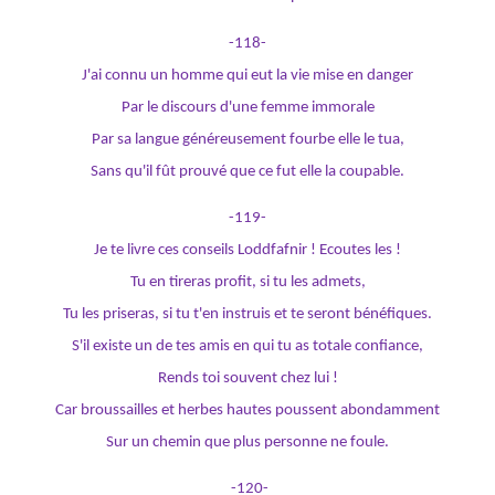
-118-
J'ai connu un homme qui eut la vie mise en danger
Par le discours d'une femme immorale
Par sa langue généreusement fourbe elle le tua,
Sans qu'il fût prouvé que ce fut elle la coupable.
-119-
Je te livre ces conseils Loddfafnir ! Ecoutes les !
Tu en tireras profit, si tu les admets,
Tu les priseras, si tu t'en instruis et te seront bénéfiques.
S'il existe un de tes amis en qui tu as totale confiance,
Rends toi souvent chez lui !
Car broussailles et herbes hautes poussent abondamment
Sur un chemin que plus personne ne foule.
-120-