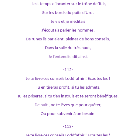
Il est temps d'incanter sur le trône de Tulr,
Sur les bords du puits d'Urd,
Je vis et je méditais
J'écoutais parler les hommes,
De runes ils parlaient, pleines de bons conseils,
Dans la salle du très haut,
Je l'entendis, dit ainsi.
-112-
Je te livre ces conseils Loddfafnir ! Ecoutes les !
Tu en tireras profit, si tu les admets,
Tu les priseras, si tu t'en instruis et te seront bénéfiques.
De nuit , ne te lèves que pour quêter,
Ou pour subvenir à un besoin.
-113-
Je te livre ces conseils Loddfafnir ! Ecoutes les !