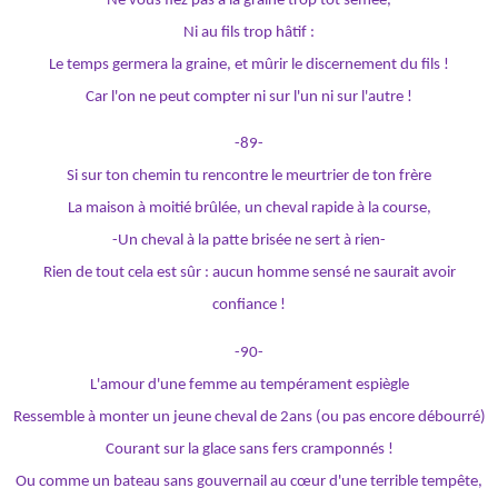
Ne vous fiez pas à la graine trop tôt semée,
Ni au fils trop hâtif :
Le temps germera la graine, et mûrir le discernement du fils !
Car l'on ne peut compter ni sur l'un ni sur l'autre !
-89-
Si sur ton chemin tu rencontre le meurtrier de ton frère
La maison à moitié brûlée, un cheval rapide à la course,
-Un cheval à la patte brisée ne sert à rien-
Rien de tout cela est sûr : aucun homme sensé ne saurait avoir
confiance !
-90-
L'amour d'une femme au tempérament espiègle
Ressemble à monter un jeune cheval de 2ans (ou pas encore débourré)
Courant sur la glace sans fers cramponnés !
Ou comme un bateau sans gouvernail au cœur d'une terrible tempête,