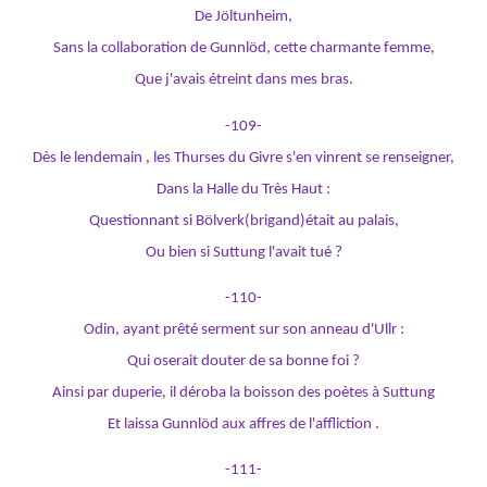
De Jöltunheim,
Sans la collaboration de Gunnlöd, cette charmante femme,
Que j'avais étreint dans mes bras.
-109-
Dès le lendemain , les Thurses du Givre s'en vinrent se renseigner,
Dans la Halle du Très Haut :
Questionnant si Bölverk(brigand)était au palais,
Ou bien si Suttung l'avait tué ?
-110-
Odin, ayant prêté serment sur son anneau d'Ullr :
Qui oserait douter de sa bonne foi ?
Ainsi par duperie, il déroba la boisson des poètes à Suttung
Et laissa Gunnlöd aux affres de l'affliction .
-111-