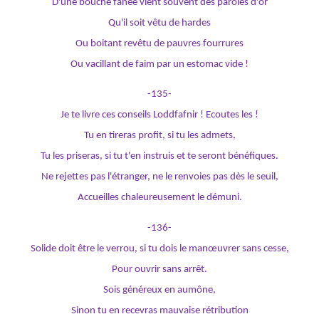
D'une bouche fanée vient souvent des paroles d'or
Qu'il soit vêtu de hardes
Ou boitant revêtu de pauvres fourrures
Ou vacillant de faim par un estomac vide !
-135-
Je te livre ces conseils Loddfafnir ! Ecoutes les !
Tu en tireras profit, si tu les admets,
Tu les priseras, si tu t'en instruis et te seront bénéfiques.
Ne rejettes pas l'étranger, ne le renvoies pas dès le seuil,
Accueilles chaleureusement le démuni.
-136-
Solide doit être le verrou, si tu dois le manœuvrer sans cesse,
Pour ouvrir sans arrêt.
Sois généreux en aumône,
Sinon tu en recevras mauvaise rétribution