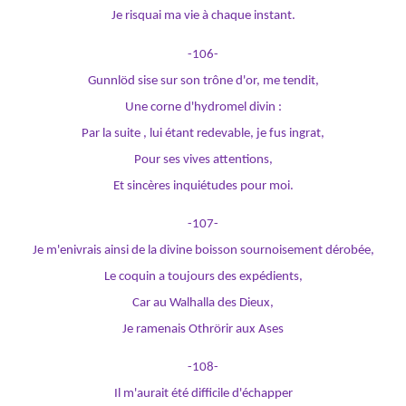
Je risquai ma vie à chaque instant.
-106-
Gunnlöd sise sur son trône d'or, me tendit,
Une corne d'hydromel divin :
Par la suite , lui étant redevable, je fus ingrat,
Pour ses vives attentions,
Et sincères inquiétudes pour moi.
-107-
Je m'enivrais ainsi de la divine boisson sournoisement dérobée,
Le coquin a toujours des expédients,
Car au Walhalla des Dieux,
Je ramenais Othrörir aux Ases
-108-
Il m'aurait été difficile d'échapper