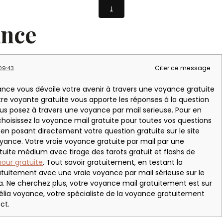
-voyance
ance
Citer ce message
 09:43
ance vous dévoile votre avenir à travers une voyance gratuite
tre voyante gratuite vous apporte les réponses à la question
us posez à travers une voyance par mail serieuse. Pour en
 choisissez la voyance mail gratuite pour toutes vos questions
n posant directement votre question gratuite sur le site
yance. Votre vraie voyance gratuite par mail par une
uite médium avec tirage des tarots gratuit et flashs de
ur gratuite
. Tout savoir gratuitement, en testant la
tuitement avec une vraie voyance par mail sérieuse sur le
ia. Ne cherchez plus, votre voyance mail gratuitement est sur
délia voyance, votre spécialiste de la voyance gratuitement
ct.