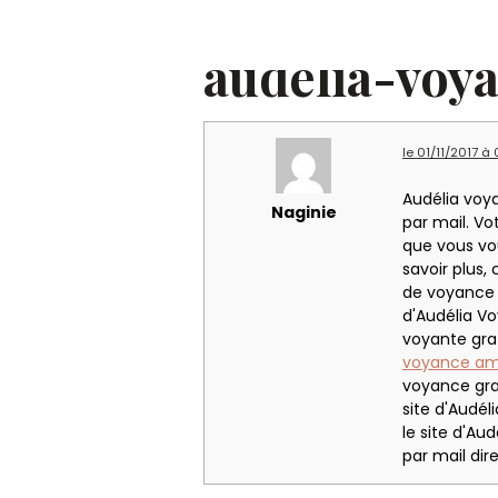
Accueil
Forum
Forum
audelia
audelia-voy
le 01/11/2017 à
Audélia voy
Naginie
par mail. Vo
que vous vo
savoir plus,
de voyance e
d'Audélia Vo
voyante grat
voyance amo
voyance gra
site d'Audél
le site d'Au
par mail dire