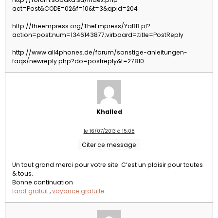
act=Post&CODE=02&f=10&t=3&qpid=204
http://theempress.org/TheEmpress/YaBB.pl?
action=post;num=1346143877;virboard=;title=PostReply
http://www.all4phones.de/forum/sonstige-anleitungen-
faqs/newreply.php?do=postreply&t=27810
Khalled
le 16/07/2013 à 15:08
Citer ce message
Un tout grand merci pour votre site. C’est un plaisir pour toutes
& tous.
Bonne continuation
tarot gratuit
,
voyance gratuite