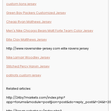
custom lions jersey
Green Bay Packers Customized Jersey
Cheap Ryan Mathews Jersey
Men's Nike Chicago Bears Matt Forte Team Color Jersey
Elite Clay Matthews Jersey
http://www.ravensnike-jersey.com elite ravens jersey
Nike Lamarr Woodley Jersey
Stitched Percy Harvin Jersey
patriots custom jersey
Related articles:
http://24by7markets.com/index.php?
app=forums&module=post§ion=post&do=reply_post&f=24&t=20
http://forum.sobaka.su/index.php?