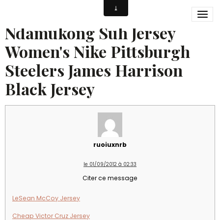
custom eagles jersey
Ndamukong Suh Jersey
Women's Nike Pittsburgh
Steelers James Harrison
Black Jersey
ruoiuxnrb
le 01/09/2012 à 02:33
Citer ce message
LeSean McCoy Jersey
Cheap Victor Cruz Jersey