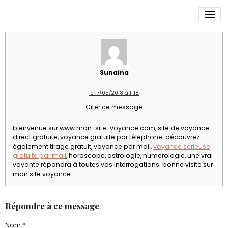
mon site voyance
Sunaina
le 17/05/2018 à 11:18
Citer ce message
bienvenue sur www.mon-site-voyance.com, site de voyance
direct gratuite, voyance gratuite par téléphone. découvrez
également tirage gratuit, voyance par mail,
voyance serieuse
gratuite par mail
, horoscope, astrologie, numerologie, une vrai
voyante répondra à toutes vos interrogations. bonne visite sur
mon site voyance
Répondre à ce message
Nom