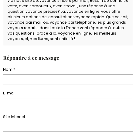
via notre site de, voyance sincere par mail, Besoin de connaitre
votre, avenir amoureux, avenir travail, une réponse à une
question voyance précise? La, voyance en ligne, vous offre
plusieurs options de, consultation voyance rapide. Que ce soit,
voyance par mail, ou, voyance par téléphone, les plus grands
voyants repartis dans toute la France vont répondre à toutes
vos questions. Grâce à la, voyance en ligne, les meilleurs
voyants, et, mediums, sont enfin là !.
Répondre à ce message
Nom
E-mail
Site Internet